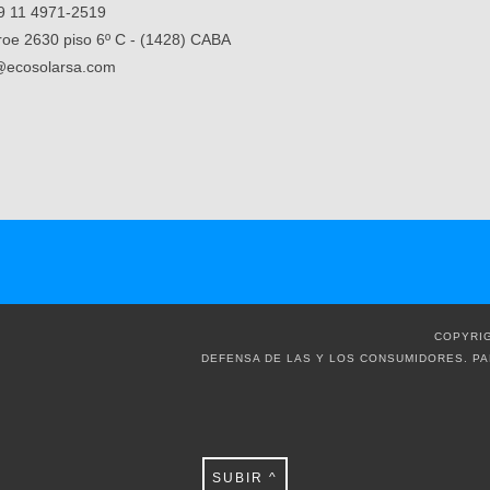
9 11 4971-2519
oe 2630 piso 6º C - (1428) CABA
@ecosolarsa.com
COPYRIG
DEFENSA DE LAS Y LOS CONSUMIDORES. P
SUBIR ^