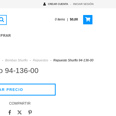
CREAR CUENTA
-
INICIAR SESIÓN
0
Items
|
$0,00
MPRAR
-
Bombas Shurflo
-
Repuestos
-
Repuesto Shurflo 94-136-00
o 94-136-00
COMPARTIR