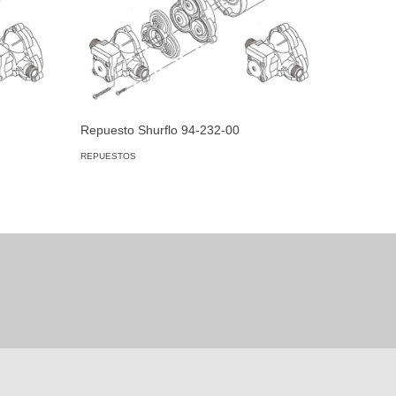
Repuesto Shurflo 94-232-00
Repuesto
REPUESTOS
REPUESTO